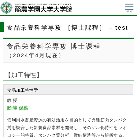
食品栄養科学専攻 ［博士課程］ – test
食品栄養科学専攻 博士課程
（2024年4月現在）
【加工特性】
食品加工特性学
教 授
舩津 保浩
低利用水畜産資源の有効活用を目的として異種筋肉タンパク
質を複合した新規食品素材を開発し、そのゲル化特性をレオ
ロジー的特質、タンパク質分析、微細構造等から解析する。