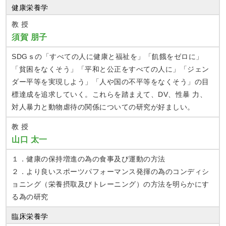
健康栄養学
教 授
須賀 朋子
SDGｓの「すべての人に健康と福祉を」「飢餓をゼロに」
「貧困をなくそう」「平和と公正をすべての人に」「ジェン
ダー平等を実現しよう」「人や国の不平等をなくそう」の目
標達成を追求していく。これらを踏まえて、DV、性暴 力、
対人暴力と動物虐待の関係についての研究が好ましい。
教 授
山口 太一
１．健康の保持増進の為の食事及び運動の方法
２．より良いスポーツパフォーマンス発揮の為のコンディシ
ョニング（栄養摂取及びトレーニング）の方法を明らかにす
る為の研究
臨床栄養学