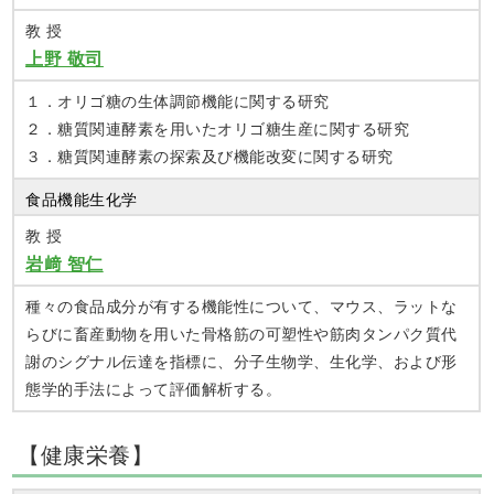
教 授
上野 敬司
１．オリゴ糖の生体調節機能に関する研究
２．糖質関連酵素を用いたオリゴ糖生産に関する研究
３．糖質関連酵素の探索及び機能改変に関する研究
食品機能生化学
教 授
岩﨑 智仁
種々の食品成分が有する機能性について、マウス、ラットな
らびに畜産動物を用いた骨格筋の可塑性や筋肉タンパク質代
謝のシグナル伝達を指標に、分子生物学、生化学、および形
態学的手法によって評価解析する。
【健康栄養】